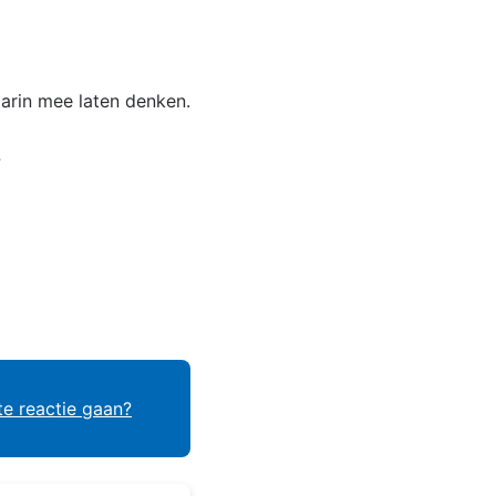
aarin mee laten denken.
?
te reactie gaan?