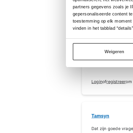
partners gegevens zoals je 
gepersonaliseerde content te
toestemming op elk moment wij
vinden in het tabblad “details”
Gwenny
Modera
ja precies dus dan z
dan?
Weigeren
wat wel open en wat 
Login
of
registreer
om 
Tamsyn
Dat zijn goede vrage