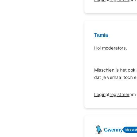
Tamia
Hoi moderators,
Misschien is het ook
dat je verhaal toch 
Login
of
registreer
om 
Gwenny
Modera