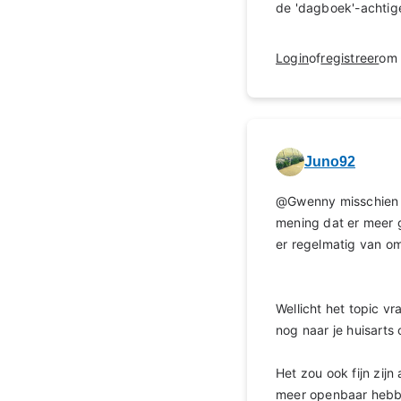
de 'dagboek'-achtige
Login
of
registreer
om 
Juno92
@Gwenny misschien a
mening dat er meer 
er regelmatig van o
Wellicht het topic vr
nog naar je huisarts 
Het zou ook fijn zijn 
meer openbaar hebb