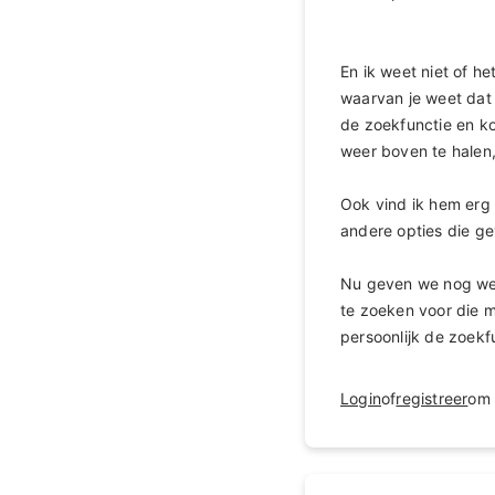
En ik weet niet of h
waarvan je weet dat 
de zoekfunctie en ko
weer boven te halen,
Ook vind ik hem erg 
andere opties die g
Nu geven we nog wel
te zoeken voor die m
persoonlijk de zoekfu
Login
of
registreer
om 