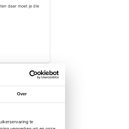
hten daar moet je die
-01-2022 om 08:35 uur
Over
eel van het
kunnen nieuwe
ikerservaring te
mming verwerken wij en onze