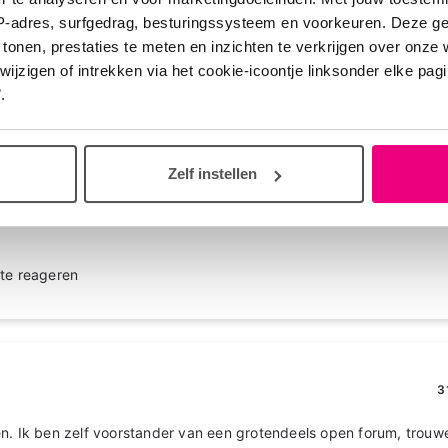
IP-adres, surfgedrag, besturingssysteem en voorkeuren. Deze 
 tonen, prestaties te meten en inzichten te verkrijgen over onze
zigen of intrekken via het cookie-icoontje linksonder elke pagina
.
31
tor
ou het een duidelijk gesloten gedeelte moeten zijn zijn maar met 
Zelf instellen
niet?
te reageren
3
n. Ik ben zelf voorstander van een grotendeels open forum, trouw