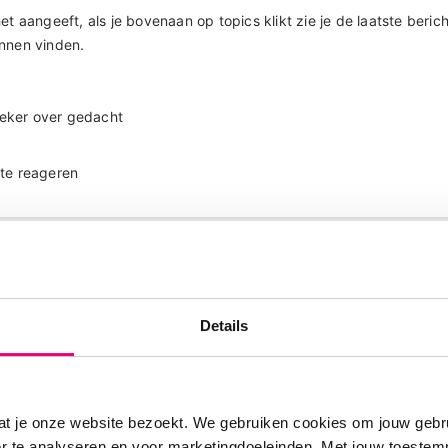
et aangeeft, als je bovenaan op topics klikt zie je de laatste beric
unnen vinden.
eker over gedacht
te reageren
31
Details
 lijkt mij ook fijn, maar er kan ook een nadeel aan zitten. Het nad
or bezoekers is dat Google het ook niet meer kan lezen. En dan 
meer gevonden worden met Google.
at je onze website bezoekt. We gebruiken cookies om jouw gebru
te reageren
er te analyseren en voor marketingdoeleinden. Met jouw toeste