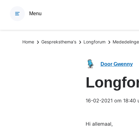
Overslaan
en
Menu
naar
de
inhoud
Kruimelpad
Home
Gespreksthema's
Longforum
Mededeling
gaan
Door Gwenny
Longfo
16-02-2021 om 18:40 
Hi allemaal,