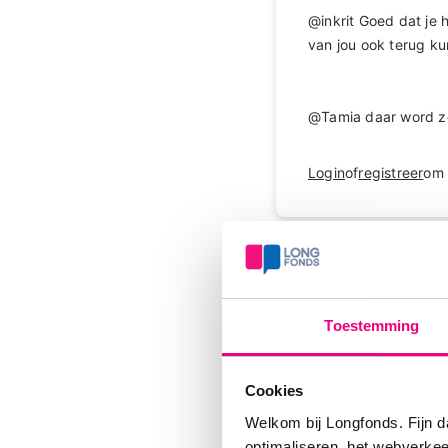
@inkrit Goed dat je h
van jou ook terug k
@Tamia daar word z
Login
of
registreer
om 
Tamsyn
Toestemming
Een gesloten gedeelte
onleesbaar maken vo
berichten ook niet 
Cookies
Welkom bij Longfonds. Fijn d
Login
of
registreer
om 
optimaliseren, het webverke