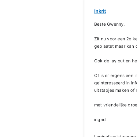
inkrit
Beste Gwenny,
Zit nu voor een 2e k
geplaatst maar kan d
Ook de lay out en het 
Of is er ergens een 
geinteresseerd in in
uitstapjes maken of 
met vriendelijke groe
ingrid
Login
of
registreer
om 