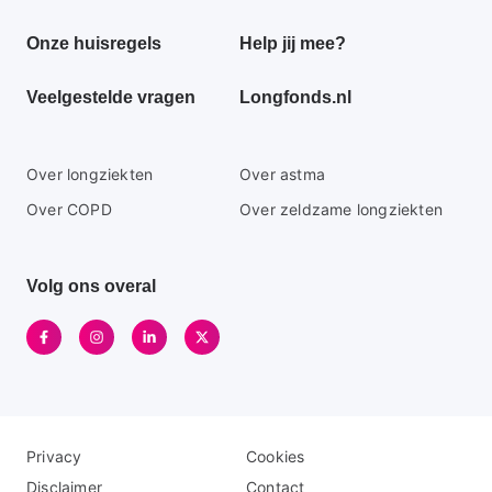
footer
Onze huisregels
Help jij mee?
menu
Veelgestelde vragen
Longfonds.nl
Secundaire
Over longziekten
Over astma
footer
Over COPD
Over zeldzame longziekten
menu
Volg ons overal
Disclaimer
Logo
Privacy
Cookies
menu
menu
Disclaimer
Contact