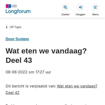
Overslaan
en
Zoeken
Inloggen
Menu
naar
de
Kruimelpad
Off Topic
inhoud
gaan
Door System
Wat eten we vandaag?
Deel 43
08-06-2022 om 17:27 uur
Dit bericht is verplaatst van:
Wat eten we vandaag?
Deel 42