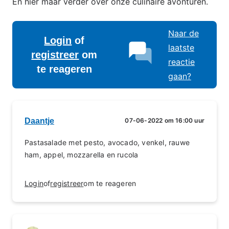
En hier maar verder over onze culinaire avonturen.
Naar de
Login
of
laatste
registreer
om
reactie
te reageren
gaan?
Daantje
07-06-2022 om 16:00 uur
Pastasalade met pesto, avocado, venkel, rauwe
ham, appel, mozzarella en rucola
Login
of
registreer
om te reageren