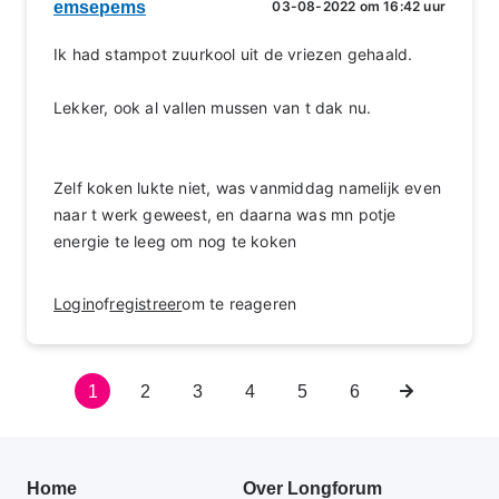
emsepems
03-08-2022 om 16:42 uur
Ik had stampot zuurkool uit de vriezen gehaald.
Lekker, ook al vallen mussen van t dak nu.
Zelf koken lukte niet, was vanmiddag namelijk even
naar t werk geweest, en daarna was mn potje
energie te leeg om nog te koken
Login
of
registreer
om te reageren
Huidige
1
Pagina
2
Pagina
3
Pagina
4
Pagina
5
Pagina
6
Volgende
Paginering
pagina
pagina
Primair
Home
Over Longforum