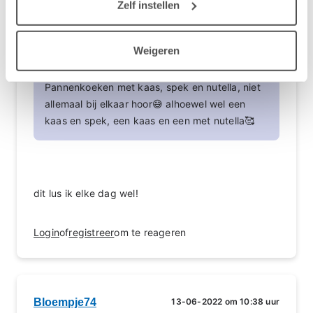
Zelf instellen
Reactie op Juno92
Weigeren
Pannenkoeken met kaas, spek en nutella, niet
allemaal bij elkaar hoor😅 alhoewel wel een
kaas en spek, een kaas en een met nutella🥰
dit lus ik elke dag wel!
Login
of
registreer
om te reageren
Bloempje74
13-06-2022 om 10:38 uur