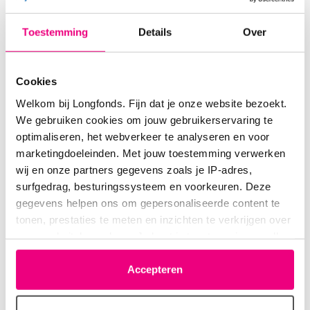
Daantje
12-06-2022 om 18:17 uur
Toestemming
Details
Over
Ik heb alles wat ik nog had uit de koelkast gehaald
en gekeken wat ik ermee kon maken, een paprika,
Cookies
halve courgette, bakje tomaatjes, aangebroken
potje pesto, stukje chorizo, bakje spekreepjes en
Welkom bij Longfonds. Fijn dat je onze website bezoekt.
een restje kookroom. Het werd een pasta pesto 😋
We gebruiken cookies om jouw gebruikerservaring te
optimaliseren, het webverkeer te analyseren en voor
marketingdoeleinden. Met jouw toestemming verwerken
Login
of
registreer
om te reageren
wij en onze partners gegevens zoals je IP-adres,
surfgedrag, besturingssysteem en voorkeuren. Deze
gegevens helpen ons om gepersonaliseerde content te
tonen, prestaties te meten en inzichten te verkrijgen over
emsepems
13-06-2022 om 07:28 uur
onze websitebezoekers. Je kunt je toestemming op elk
moment wijzigen of intrekken via het cookie-icoontje
Oe, wat zal ik eens eten vandaag......
linksonder elke pagina. De lijst met partners is te vinden
Accepteren
in het tabblad “details”.
ik denk chili sin carne, of zalm met worteltjes