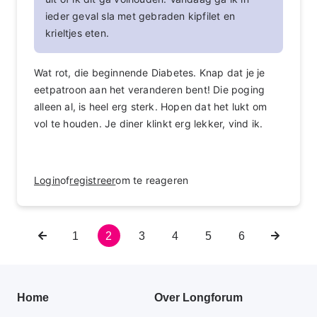
ieder geval sla met gebraden kipfilet en
krieltjes eten.
Wat rot, die beginnende Diabetes. Knap dat je je
eetpatroon aan het veranderen bent! Die poging
alleen al, is heel erg sterk. Hopen dat het lukt om
vol te houden. Je diner klinkt erg lekker, vind ik.
Login
of
registreer
om te reageren
Vorige
Pagina
1
Huidige
2
Pagina
3
Pagina
4
Pagina
5
Pagina
6
Volgend
Paginering
pagina
pagina
pagina
Primair
Home
Over Longforum