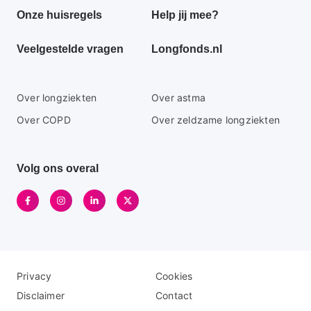
footer
Onze huisregels
Help jij mee?
menu
Veelgestelde vragen
Longfonds.nl
Secundaire
Over longziekten
Over astma
footer
Over COPD
Over zeldzame longziekten
menu
Volg ons overal
Disclaimer
Logo
Privacy
Cookies
menu
menu
Disclaimer
Contact