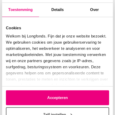
Toestemming
Details
Over
Daantje
29-10-2022 om 19:00 uur
Cookies
Ik had een tray bake met aardappel partjes,
Welkom bij Longfonds. Fijn dat je onze website bezoekt.
pastinaak, wortel, champignons en kip chipolata
We gebruiken cookies om jouw gebruikerservaring te
optimaliseren, het webverkeer te analyseren en voor
Login
of
registreer
om te reageren
marketingdoeleinden. Met jouw toestemming verwerken
wij en onze partners gegevens zoals je IP-adres,
surfgedrag, besturingssysteem en voorkeuren. Deze
gegevens helpen ons om gepersonaliseerde content te
Dominique
14-11-2022 om 16:50 uur
tonen, prestaties te meten en inzichten te verkrijgen over
onze websitebezoekers. Je kunt je toestemming op elk
Net vis met een hele lekkere saus gegeten, en als
moment wijzigen of intrekken via het cookie-icoontje
groente sla
linksonder elke pagina. De lijst met partners is te vinden
Accepteren
in het tabblad “details”.
Login
of
registreer
om te reageren
Zelf instellen