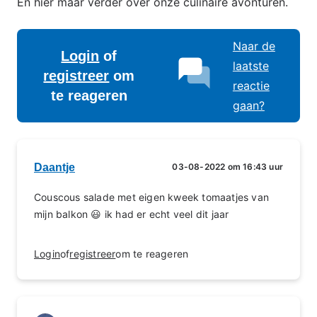
En hier maar verder over onze culinaire avonturen.
Naar de
Login
of
laatste
registreer
om
reactie
te reageren
gaan?
Daantje
03-08-2022 om 16:43 uur
Couscous salade met eigen kweek tomaatjes van
mijn balkon 😃 ik had er echt veel dit jaar
Login
of
registreer
om te reageren