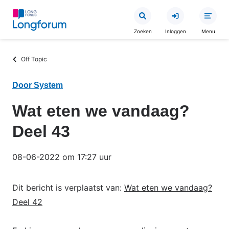
Overslaan
en
Zoeken
Inloggen
Menu
naar
de
Kruimelpad
Off Topic
inhoud
gaan
Door System
Wat eten we vandaag?
Deel 43
08-06-2022 om 17:27 uur
Dit bericht is verplaatst van:
Wat eten we vandaag?
Deel 42