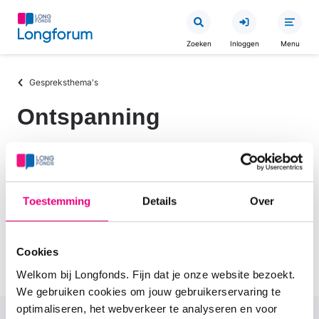
Overslaan
en
Zoeken
Inloggen
Menu
naar
de
Kruimelpad
Gespreksthema's
inhoud
gaan
Ontspanning
Zin om ergens over te kletsen of een spelletje te
doen. Dit kan hier!
Toestemming
Details
Over
Off Topic
Spelletjes
Nieuws Algemeen
Cookies
Vrije tijd / hobby
Welkom bij Longfonds. Fijn dat je onze website bezoekt.
We gebruiken cookies om jouw gebruikerservaring te
optimaliseren, het webverkeer te analyseren en voor