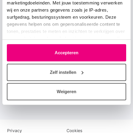
marketingdoeleinden. Met jouw toestemming verwerken
Primair
Home
Over Longforum
wij en onze partners gegevens zoals je IP-adres,
footer
surfgedrag, besturingssysteem en voorkeuren. Deze
Onze huisregels
Help jij mee?
menu
gegevens helpen ons om gepersonaliseerde content te
tonen, prestaties te meten en inzichten te verkrijgen over
Veelgestelde vragen
Longfonds.nl
onze websitebezoekers. Je kunt je toestemming op elk
moment wijzigen of intrekken via het cookie-icoontje
linksonder elke pagina. De lijst met partners is te vinden
Accepteren
Secundaire
Over longziekten
Over astma
in het tabblad “details”.
footer
Over COPD
Over zeldzame longziekten
menu
Zelf instellen
Volg ons overal
Weigeren
Disclaimer
Logo
Privacy
Cookies