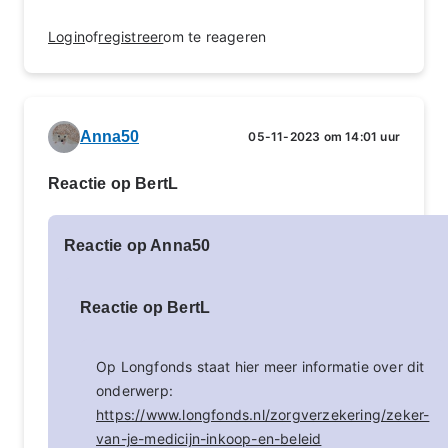
Login
of
registreer
om te reageren
Anna50
05-11-2023 om 14:01 uur
Reactie op BertL
Reactie op Anna50
Reactie op BertL
Op Longfonds staat hier meer informatie over dit
onderwerp:
https://www.longfonds.nl/zorgverzekering/zeker-
van-je-medicijn-inkoop-en-beleid