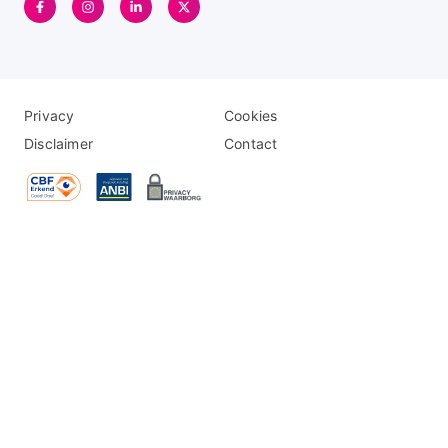
Disclaimer
Logo
Privacy
Cookies
menu
menu
Disclaimer
Contact