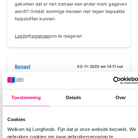
gekomen dat er niet zomaar een ander merk gegeven
wordt? Omdat sommige mensen niet tegen bepaalde
hulpstoffen kunnen.
Login
of
registreer
om te reageren
Ilonavl
03-11-2023 om 14:11 uur
Ik had t zelfde, werkte niet goed meer benauwd is
gewoon goedkope troep die viatris! Zelfs de
dosisteller deed t niet ook handig.
Toestemming
Details
Over
Maar je moet dit niet accepteren hoor de Foster is
gewoon te verkrijgen ik heb me huisarts gevraagd
om deze weer terug te bestellen en heeft nu bij
Cookies
apotheek erbij laten zetten dat ik om medische
Welkom bij Longfonds. Fijn dat je onze website bezoekt. We
redenen alleen de orginele Foster mag... want dit is
gebruiken cookies om jouw gebruikerservaring te