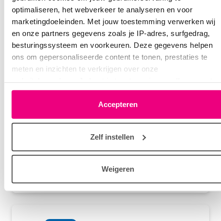
niet de eerste x ze doen dit met veel medicijnen.
optimaliseren, het webverkeer te analyseren en voor
marketingdoeleinden. Met jouw toestemming verwerken wij
Login
of
registreer
om te reageren
en onze partners gegevens zoals je IP-adres, surfgedrag,
besturingssysteem en voorkeuren. Deze gegevens helpen
ons om gepersonaliseerde content te tonen, prestaties te
meten en inzichten te verkrijgen over onze
Anna50
04-11-2023 om 11:21 uur
websitebezoekers. Je kunt je toestemming op elk moment
wijzigen of intrekken via het cookie-icoontje linksonder elke
https://www.longfonds.nl/nieuws/herziene-richtlijn-
pagina. De lijst met partners is te vinden in het tabblad
Accepteren
copd-van-kracht
“details”.
Dit is het artikel wat ik bedoelde over
Zelf instellen
inhalatiemedicijnen.
Weigeren
Login
of
registreer
om te reageren