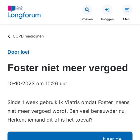
Overslaan
en
Zoeken
Inloggen
Menu
naar
de
Kruimelpad
COPD medicijnen
inhoud
gaan
Door loei
Foster niet meer vergoed
10-10-2023 om 10:26 uur
Sinds 1 week gebruik ik Viatris omdat Foster ineens
niet meer vergoed wordt. Ben veel benauwder nu.
Herkent iemand dit of is het toeval?
Naar de