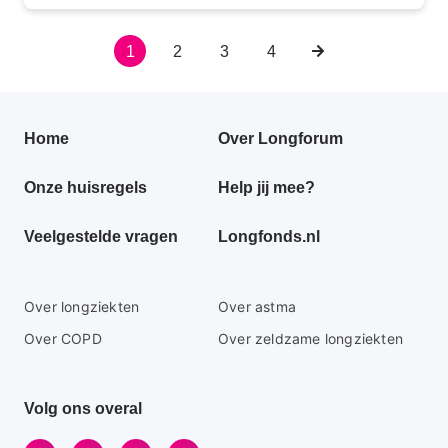
Huidige
1
Pagina
2
Pagina
3
Pagina
4
Volgende
Paginering
pagina
pagina
Primair
Home
Over Longforum
footer
Onze huisregels
Help jij mee?
menu
Veelgestelde vragen
Longfonds.nl
Secundaire
Over longziekten
Over astma
footer
Over COPD
Over zeldzame longziekten
menu
Volg ons overal