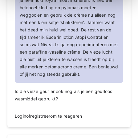
je hele huid royaal moet insmeren. Ik heb een
heleboel kleding en pyjama's moeten
weggooien en gebruik de crème nu alleen nog
met een klein setje 'stinkkleren'. Jammer want
het deed mijn huid wel goed. De rest van de
tijd smeer ik Eucerin lotion Atopi Control en
soms wat Nivea. Ik ga nog experimenteren met
een paraffine-vaseline crème. De vieze lucht
die niet uit je kleren te wassen is treedt op bij
alle merken cetomacrogolcreme. Ben benieuwd
of jij het nog steeds gebruikt.
Is die vieze geur er ook nog als je een geurloos
wasmiddel gebruikt?
Login
of
registreer
om te reageren