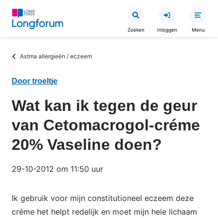
Overslaan
en
Zoeken
Inloggen
Menu
naar
de
Kruimelpad
Astma allergieën / eczeem
inhoud
gaan
Door troeltje
Wat kan ik tegen de geur
van Cetomacrogol-créme
20% Vaseline doen?
29-10-2012 om 11:50 uur
Ik gebruik voor mijn constitutioneel eczeem deze
créme het helpt redelijk en moet mijn hele lichaam