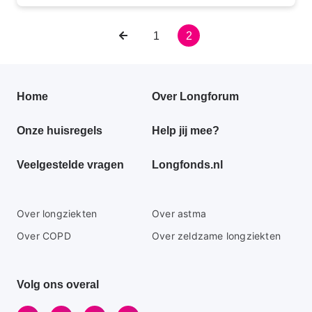
Vorige
Pagina
1
Huidige
2
Paginering
pagina
pagina
Primair
Home
Over Longforum
footer
Onze huisregels
Help jij mee?
menu
Veelgestelde vragen
Longfonds.nl
Secundaire
Over longziekten
Over astma
footer
Over COPD
Over zeldzame longziekten
menu
Volg ons overal