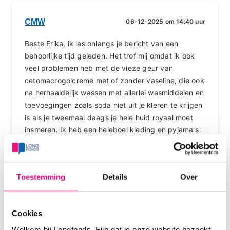
CMW
06-12-2025 om 14:40 uur
Beste Erika, ik las onlangs je bericht van een
behoorlijke tijd geleden. Het trof mij omdat ik ook
veel problemen heb met de vieze geur van
cetomacrogolcreme met of zonder vaseline, die ook
na herhaaldelijk wassen met allerlei wasmiddelen en
toevoegingen zoals soda niet uit je kleren te krijgen
is als je tweemaal daags je hele huid royaal moet
insmeren. Ik heb een heleboel kleding en pyjama's
moeten weggooien en gebruik de crème nu alleen
nog met een klein setje 'stinkkleren'. Jammer want
het deed mijn huid wel goed. De rest van de tijd
Toestemming
Details
Over
smeer ik Eucerin lotion Atopi Control en soms wat
Nivea. Ik ga nog experimenteren met een paraffine-
vaseline crème. De vieze lucht die niet uit je kleren
Cookies
te wassen is treedt op bij alle merken
cetomacrogolcreme. Ben benieuwd of jij het nog
Welkom bij Longfonds. Fijn dat je onze website bezoekt.