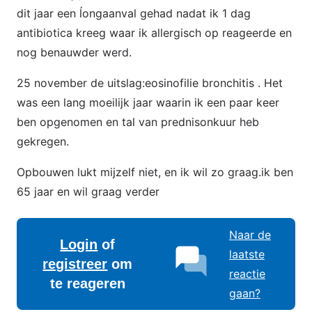
dit jaar een ĺongaanval gehad nadat ik 1 dag
antibiotica kreeg waar ik allergisch op reageerde en
nog benauwder werd.
25 november de uitslag:eosinofilie bronchitis . Het
was een lang moeilijk jaar waarin ik een paar keer
ben opgenomen en tal van prednisonkuur heb
gekregen.
Opbouwen lukt mijzelf niet, en ik wil zo graag.ik ben
65 jaar en wil graag verder
Naar de
Login
of
laatste
registreer
om
reactie
te reageren
gaan?