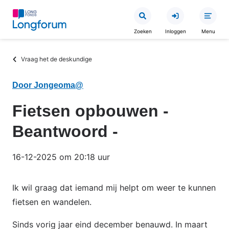
Overslaan
en
Zoeken
Inloggen
Menu
naar
de
Kruimelpad
Vraag het de deskundige
inhoud
gaan
Door Jongeoma@
Fietsen opbouwen -
Beantwoord -
16-12-2025 om 20:18 uur
Ik wil graag dat iemand mij helpt om weer te kunnen
fietsen en wandelen.
Sinds vorig jaar eind december benauwd. In maart