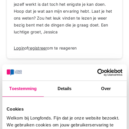
jezelf werkt is dat toch het enigste je kan doen.
Hoop dat je wat aan mijn ervaring hebt. Laat je het
ons weten? Zou het leuk vinden te lezen je weer
bezig bent met de dingen die je graag doet. Een
luchtige groet, Jessica
Login
of
registreer
om te reageren
Spirit
17-12-2025 om 17:57 uur
Toestemming
Details
Over
Hallo Jongeoma,
Dat het opbouwen na longaanvallen heel moeizaam
gaat herken ik. Het gaat met kleine stapjes. Iedere
Cookies
keer iets langer oefenen. 2 of 5 minuten erbij en
hierbij goed "luisteren" naar je lijf. Je eigen grens
Welkom bij Longfonds. Fijn dat je onze website bezoekt.
herkennen. Actie en rust afwisselen dat is heel
We gebruiken cookies om jouw gebruikerservaring te