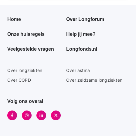
Primair
Home
Over Longforum
footer
Onze huisregels
Help jij mee?
menu
Veelgestelde vragen
Longfonds.nl
Secundaire
Over longziekten
Over astma
footer
Over COPD
Over zeldzame longziekten
menu
Volg ons overal