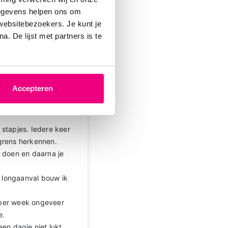
gegevens helpen ons om
 websitebezoekers. Je kunt je
. De lijst met partners is te
Accepteren
7-12-2025 om 17:57 uur
stapjes. Iedere keer
n grens herkennen.
l doen en daarna je
ngaanval bouw ik
 per week ongeveer
e.
en dagje niet lukt,