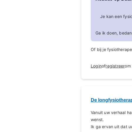
Je kan een fys
Ga ik doen, bedan
Of bij je fysiotherap
Login
of
registreer
om 
De longfysiothera
Vanuit uw verhaal ha
wenst.
Ik ga ervan uit dat 