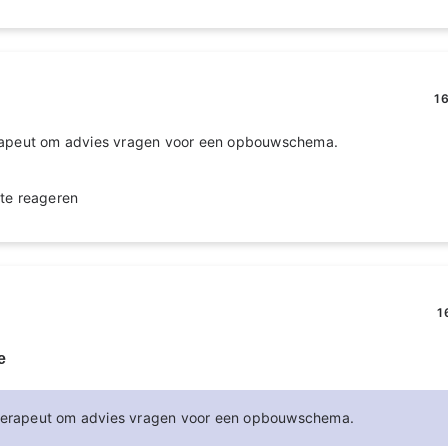
16
rapeut om advies vragen voor een opbouwschema.
te reageren
1
e
therapeut om advies vragen voor een opbouwschema.