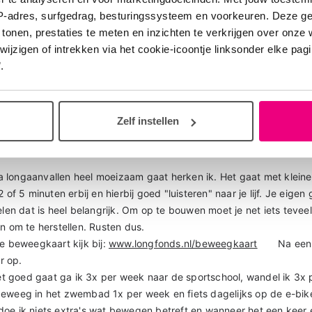
roet, Jessica
IP-adres, surfgedrag, besturingssysteem en voorkeuren. Deze 
 tonen, prestaties te meten en inzichten te verkrijgen over onze
zigen of intrekken via het cookie-icoontje linksonder elke pagina
te reageren
.
Zelf instellen
1
longaanvallen heel moeizaam gaat herken ik. Het gaat met kleine 
2 of 5 minuten erbij en hierbij goed "luisteren" naar je lijf. Je eige
elen dat is heel belangrijk. Om op te bouwen moet je net iets tevee
en om te herstellen. Rusten dus.
de beweegkaart kijk bij:
www.longfonds.nl/beweegkaart
Na een lo
r op.
 goed gaat ga ik 3x per week naar de sportschool, wandel ik 3x
beweeg in het zwembad 1x per week en fiets dagelijks op de e-bik
oe ik niets extra's wat bewegen betreft en wanneer het een keer e