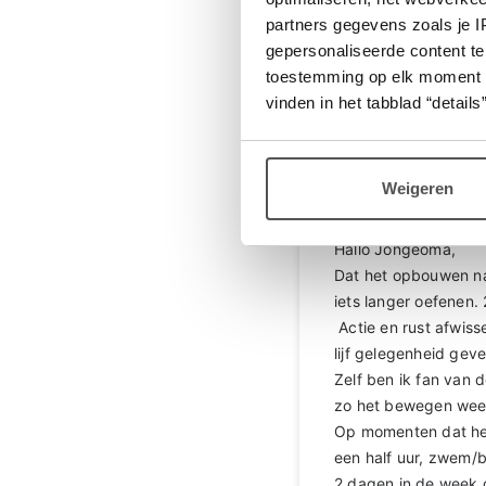
doet. Een luchtige g
partners gegevens zoals je 
gepersonaliseerde content te
toestemming op elk moment wij
Login
of
registreer
om 
vinden in het tabblad “details”
Weigeren
Spirit
Hallo Jongeoma,
Dat het opbouwen na 
iets langer oefenen. 
Actie en rust afwiss
lijf gelegenheid gev
Zelf ben ik fan van 
zo het bewegen wee
Op momenten dat het
een half uur, zwem/
2 dagen in de week d