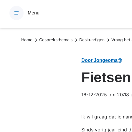
Overslaan
en
Menu
naar
de
inhoud
Kruimelpad
Home
Gespreksthema's
Deskundigen
Vraag het
gaan
Door Jongeoma@
Fietse
16-12-2025 om 20:18 
Ik wil graag dat iema
Sinds vorig jaar eind 