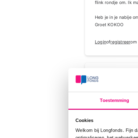
flink rondje om. Ik 
Heb je in je nabije 
Groet KOKOO
Login
of
registreer
om 
JessicaB
Dag jongeoma, wel mo
bewegen. Uit eigen e
Toestemming
fysiotherapeut en de
mijn basislijn lag. 
Cookies
zo'n boost. Gun jeze
aan de beste versie 
Welkom bij Longfonds. Fijn d
hebt. Laat je het on
optimaliseren, het webverke