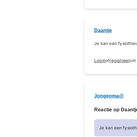
Daantje
Je kan een fysiothe
Login
of
registreer
om 
Jongeoma@
Reactie op Daantj
Je kan een fysio