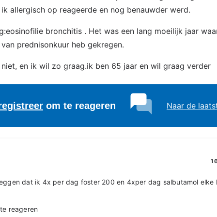
r ik allergisch op reageerde en nog benauwder werd.
:eosinofilie bronchitis . Het was een lang moeilijk jaar waa
 van prednisonkuur heb gekregen.
niet, en ik wil zo graag.ik ben 65 jaar en wil graag verder
registreer
om te reageren
Naar de laats
1
zeggen dat ik 4x per dag foster 200 en 4xper dag salbutamol elke
te reageren