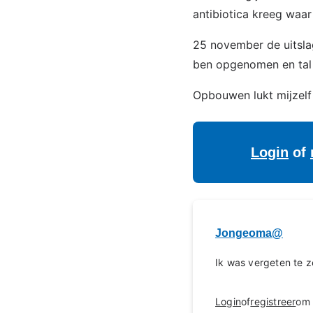
antibiotica kreeg waa
25 november de uitslag
ben opgenomen en tal
Opbouwen lukt mijzelf 
Login
of
Jongeoma@
Ik was vergeten te 
Login
of
registreer
om 