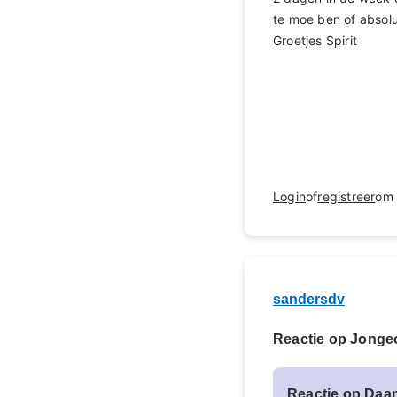
te moe ben of absol
Groetjes Spirit
Login
of
registreer
om 
sandersdv
Reactie op Jong
Reactie op Daan