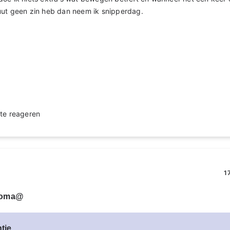
uut geen zin heb dan neem ik snipperdag.
te reageren
1
eoma@
tje