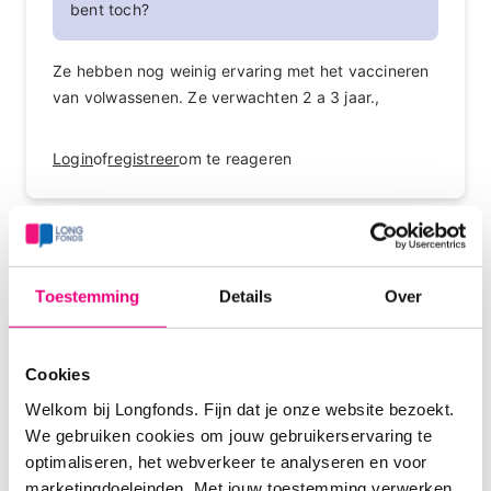
bent toch?
Ze hebben nog weinig ervaring met het vaccineren
van volwassenen. Ze verwachten 2 a 3 jaar.,
Login
of
registreer
om te reageren
Lies46
02-03-2026 om 08:12 uur
Toestemming
Details
Over
Dank voor alle reacties. In het najaar ga ik me ook
laten vaccineren tegen RS.
Cookies
Login
of
registreer
om te reageren
Welkom bij Longfonds. Fijn dat je onze website bezoekt.
We gebruiken cookies om jouw gebruikerservaring te
optimaliseren, het webverkeer te analyseren en voor
marketingdoeleinden. Met jouw toestemming verwerken