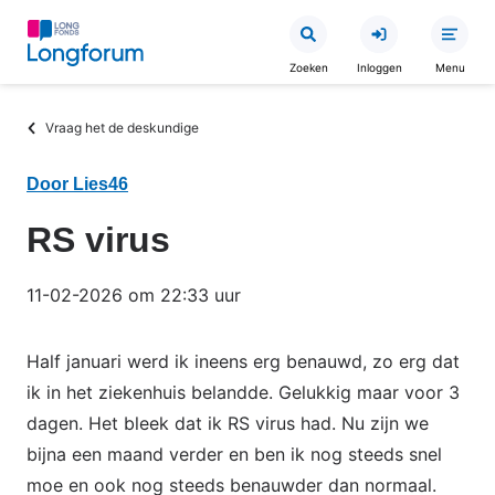
Overslaan
en
Zoeken
Inloggen
Menu
naar
de
Kruimelpad
Vraag het de deskundige
inhoud
gaan
Door Lies46
RS virus
11-02-2026 om 22:33 uur
Half januari werd ik ineens erg benauwd, zo erg dat
ik in het ziekenhuis belandde. Gelukkig maar voor 3
dagen. Het bleek dat ik RS virus had. Nu zijn we
bijna een maand verder en ben ik nog steeds snel
moe en ook nog steeds benauwder dan normaal.