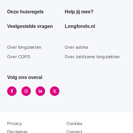
footer
Onze huisregels
Help jij mee?
menu
Veelgestelde vragen
Longfonds.nl
Secundaire
Over longziekten
Over astma
footer
Over COPD
Over zeldzame longziekten
menu
Volg ons overal
Disclaimer
Logo
Privacy
Cookies
menu
menu
Disclaimer
Contact