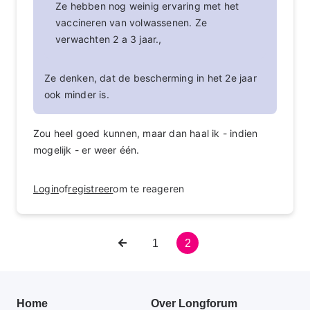
Ze hebben nog weinig ervaring met het
vaccineren van volwassenen. Ze
verwachten 2 a 3 jaar.,
Ze denken, dat de bescherming in het 2e jaar
ook minder is.
Zou heel goed kunnen, maar dan haal ik - indien
mogelijk - er weer één.
Login
of
registreer
om te reageren
Vorige
Pagina
1
Huidige
2
Paginering
pagina
pagina
Primair
Home
Over Longforum