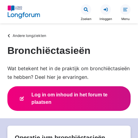
Overslaan
en
Zoeken
Inloggen
Menu
naar
de
Kruimelpad
Andere longziekten
inhoud
gaan
Bronchiëctasieën
Wat betekent het in de praktijk om bronchiëctasieën
te hebben? Deel hier je ervaringen.
Log in om inhoud in het forum te
plaatsen
Operatie ivm bronchiëctasieën