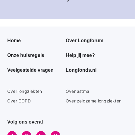
pagina
Primair
Home
Over Longforum
footer
Onze huisregels
Help jij mee?
menu
Veelgestelde vragen
Longfonds.nl
Secundaire
Over longziekten
Over astma
footer
Over COPD
Over zeldzame longziekten
menu
Volg ons overal