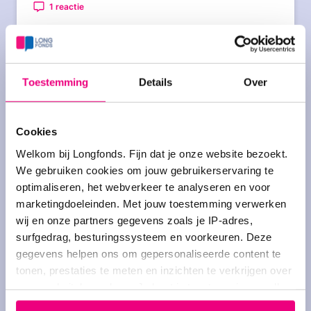
1 reactie
Azitromycine onderhoud.
Toestemming
Details
Over
Gestart door
Sara@Noor1
op 16-07-2025 om 22:02
uur
12 reacties
Cookies
Welkom bij Longfonds. Fijn dat je onze website bezoekt.
We gebruiken cookies om jouw gebruikerservaring te
Brensocatib
optimaliseren, het webverkeer te analyseren en voor
Gestart door
mdeveer
op 17-04-2025 om 13:07 uur
marketingdoeleinden. Met jouw toestemming verwerken
7 reacties
wij en onze partners gegevens zoals je IP-adres,
surfgedrag, besturingssysteem en voorkeuren. Deze
gegevens helpen ons om gepersonaliseerde content te
bronchiëctasieën, pijn op de borst
tonen, prestaties te meten en inzichten te verkrijgen over
onze websitebezoekers. Je kunt je toestemming op elk
en hyperventileren
moment wijzigen of intrekken via het cookie-icoontje