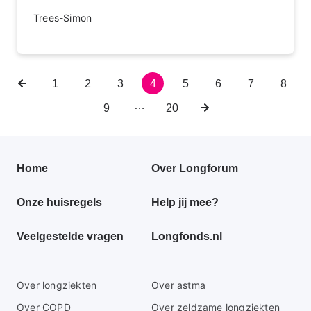
Trees-Simon
Vorige
Pagina
1
Pagina
2
Pagina
3
Huidige
4
Pagina
5
Pagina
6
Pagina
7
Pagin
8
Paginering
pagina
pagina
…
Pagina
9
Laatste
20
Volgende
pagina
pagina
Primair
Home
Over Longforum
footer
Onze huisregels
Help jij mee?
menu
Veelgestelde vragen
Longfonds.nl
Secundaire
Over longziekten
Over astma
footer
Over COPD
Over zeldzame longziekten