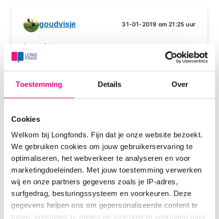
goudvisje
31-01-2019 om 21:25 uur
Irena-Adam
Toestemming
Details
Over
Chiel
02-02-2019 om 16:57 uur
Cookies
Adam - Marleen
Welkom bij Longfonds. Fijn dat je onze website bezoekt.
We gebruiken cookies om jouw gebruikerservaring te
optimaliseren, het webverkeer te analyseren en voor
marketingdoeleinden. Met jouw toestemming verwerken
goudvisje
02-02-2019 om 22:26 uur
wij en onze partners gegevens zoals je IP-adres,
surfgedrag, besturingssysteem en voorkeuren. Deze
Marleen-Natan
gegevens helpen ons om gepersonaliseerde content te
tonen, prestaties te meten en inzichten te verkrijgen over