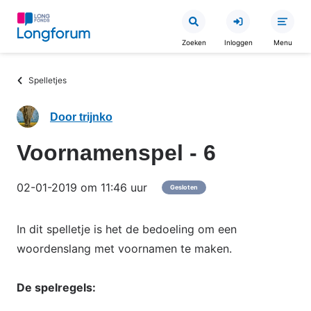
Overslaan
en
Zoeken
Inloggen
Menu
naar
de
Kruimelpad
Spelletjes
inhoud
gaan
Door trijnko
Voornamenspel - 6
02-01-2019 om 11:46 uur
Gesloten
In dit spelletje is het de bedoeling om een
woordenslang met voornamen te maken.
De spelregels: