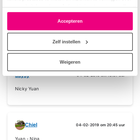
onze websitebezoekers. Je kunt je toestemming op elk
moment wijzigen of intrekken via het cookie-icoontje
linksonder elke pagina. De lijst met partners is te vinden
Accepteren
Juno92
04-02-2019 om 07:44 uur
in het tabblad “details”.
Natan - Nicky
Zelf instellen
Weigeren
daysy
04-02-2019 om 18:57 uur
Nicky Yuan
Chiel
04-02-2019 om 20:45 uur
Yuan - Nina