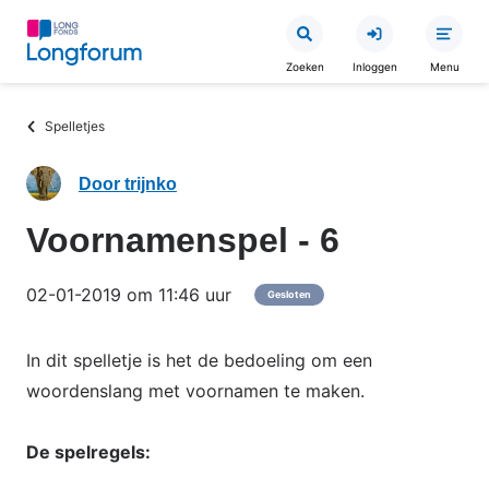
Overslaan
en
Zoeken
Inloggen
Menu
naar
de
Kruimelpad
Spelletjes
inhoud
gaan
Door trijnko
Voornamenspel - 6
02-01-2019 om 11:46 uur
Gesloten
In dit spelletje is het de bedoeling om een
woordenslang met voornamen te maken.
De spelregels: