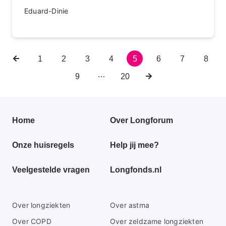
Eduard-Dinie
Vorige
Pagina
1
Pagina
2
Pagina
3
Pagina
4
Huidige
5
Pagina
6
Pagina
7
Pagin
8
Paginering
pagina
pagina
…
Pagina
9
Laatste
20
Volgende
pagina
pagina
Primair
Home
Over Longforum
footer
Onze huisregels
Help jij mee?
menu
Veelgestelde vragen
Longfonds.nl
Secundaire
Over longziekten
Over astma
footer
Over COPD
Over zeldzame longziekten