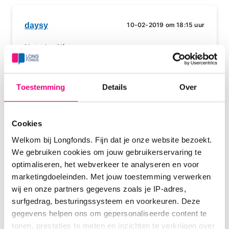
daysy
10-02-2019 om 18:15 uur
Natasha Alfons
Toestemming
Details
Over
Juno92
10-02-2019 om 22:53 uur
Cookies
Alfons - Sevilay
Welkom bij Longfonds. Fijn dat je onze website bezoekt.
We gebruiken cookies om jouw gebruikerservaring te
optimaliseren, het webverkeer te analyseren en voor
marketingdoeleinden. Met jouw toestemming verwerken
daysy
14-02-2019 om 17:12 uur
wij en onze partners gegevens zoals je IP-adres,
surfgedrag, besturingssysteem en voorkeuren. Deze
Sevilay Yorick
gegevens helpen ons om gepersonaliseerde content te
tonen, prestaties te meten en inzichten te verkrijgen over