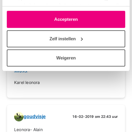
onze websitebezoekers. Je kunt je toestemming op elk
moment wijzigen of intrekken via het cookie-icoontje
linksonder elke pagina. De lijst met partners is te vinden
Accepteren
goudvisje
14-02-2019 om 22:35 uur
in het tabblad “details”.
Yorick-Karel
Zelf instellen
Weigeren
daysy
16-02-2019 om 19:09 uur
Karel leonora
goudvisje
16-02-2019 om 22:43 uur
Leonora- Alain