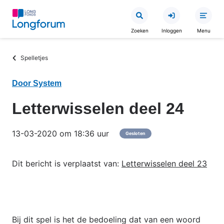
Overslaan
en
Zoeken
Inloggen
Menu
naar
de
Kruimelpad
Spelletjes
inhoud
gaan
Door System
Letterwisselen deel 24
13-03-2020 om 18:36 uur
Gesloten
Dit bericht is verplaatst van:
Letterwisselen deel 23
Bij dit spel is het de bedoeling dat van een woord