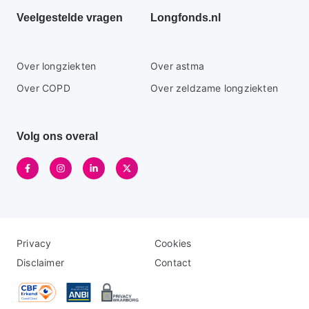
Veelgestelde vragen
Longfonds.nl
Secundaire
Over longziekten
Over astma
footer
Over COPD
Over zeldzame longziekten
menu
Volg ons overal
Disclaimer
Logo
Privacy
Cookies
menu
menu
Disclaimer
Contact