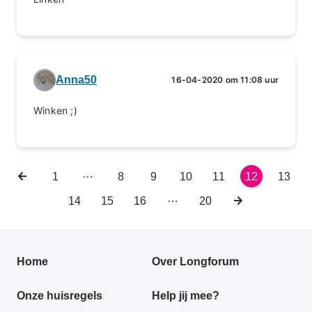
Anna50
16-04-2020 om 11:08 uur
Winken ;)
…
Vorige
Eerste
1
Pagina
8
Pagina
9
Pagina
10
Pagina
11
Huidige
12
Pagin
13
Paginering
pagina
pagina
pagina
…
Pagina
14
Pagina
15
Pagina
16
Laatste
20
Volgende
pagina
pagina
Primair
Home
Over Longforum
footer
Onze huisregels
Help jij mee?
menu