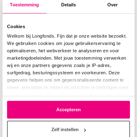
Toestemming
Details
Over
Door1
16-04-2020 om 07:28 uur
Cookies
Kalkoen
Welkom bij Longfonds. Fijn dat je onze website bezoekt.
We gebruiken cookies om jouw gebruikerservaring te
optimaliseren, het webverkeer te analyseren en voor
marketingdoeleinden. Met jouw toestemming verwerken
wij en onze partners gegevens zoals je IP-adres,
Pioenroos
16-04-2020 om 07:41 uur
surfgedrag, besturingssysteem en voorkeuren. Deze
Kolken
gegevens helpen ons om gepersonaliseerde content te
tonen, prestaties te meten en inzichten te verkrijgen over
onze websitebezoekers. Je kunt je toestemming op elk
moment wijzigen of intrekken via het cookie-icoontje
linksonder elke pagina. De lijst met partners is te vinden
Accepteren
goudvisje
16-04-2020 om 08:26 uur
in het tabblad “details”.
Kelken
Zelf instellen