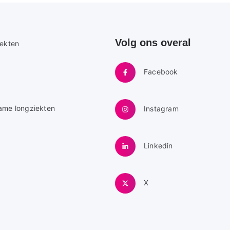
Volg ons overal
e
iekten
Facebook
ame longziekten
Instagram
Linkedin
X