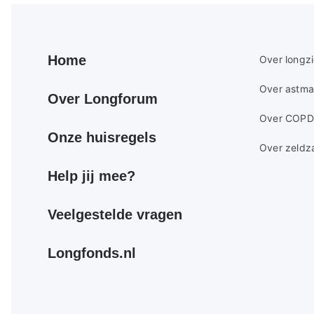
Primair
Secundair
Home
Over longz
footer
footer
Over astma
menu
menu
Over Longforum
Over COPD
Onze huisregels
Over zeldz
Help jij mee?
Veelgestelde vragen
Longfonds.nl