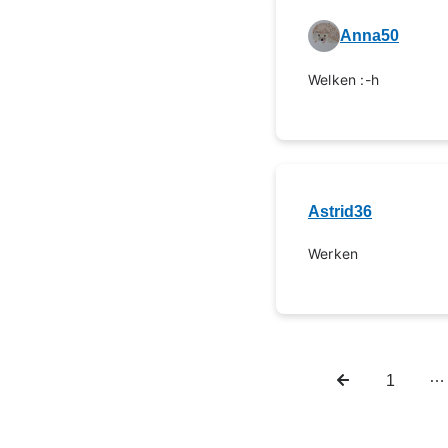
Anna50
Welken :-h
Astrid36
Werken
…
Vorige
Eerste
1
Paginering
pagina
pagina