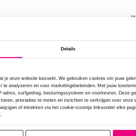
18
Details
18
at je onze website bezoekt. We gebruiken cookies om jouw gebru
er te analyseren en voor marketingdoeleinden. Met jouw toeste
IP-adres, surfgedrag, besturingssysteem en voorkeuren. Deze 
 tonen, prestaties te meten en inzichten te verkrijgen over onze
zigen of intrekken via het cookie-icoontje linksonder elke pagina
.
18
selen ☺️)