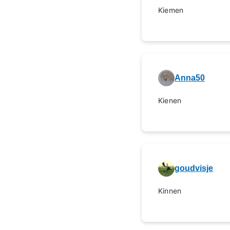
Kiemen
Anna50
Kienen
goudvisje
Kinnen