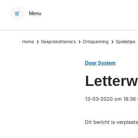
Overslaan
en
Menu
naar
de
inhoud
Kruimelpad
Home
Gespreksthema's
Ontspanning
Spelletjes
gaan
Door System
Letterw
13-03-2020 om 18:36 
Dit bericht is verplaat