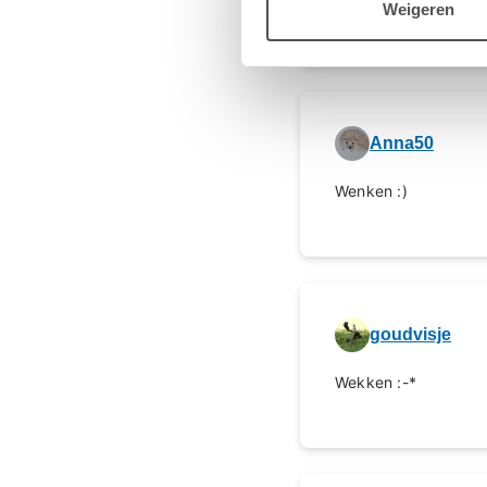
Weigeren
Anna50
Wenken :)
goudvisje
Wekken :-*