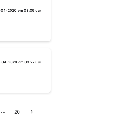
-04-2020 om 08:09 uur
-04-2020 om 09:27 uur
…
a
Laatste
20
Volgende
pagina
pagina