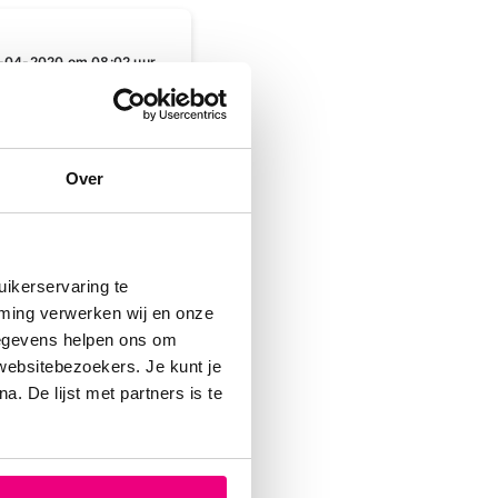
-04-2020 om 08:02 uur
Over
-04-2020 om 12:03 uur
ikerservaring te
mming verwerken wij en onze
gegevens helpen ons om
 websitebezoekers. Je kunt je
. De lijst met partners is te
-04-2020 om 13:14 uur