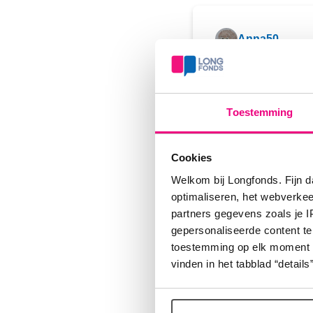
Anna50
Winnen :-h
Toestemming
Cookies
Astrid36
Welkom bij Longfonds. Fijn d
Wenken
optimaliseren, het webverke
partners gegevens zoals je 
gepersonaliseerde content te
toestemming op elk moment wij
vinden in het tabblad “details”
Door1
Wennen ( 1 letter wis