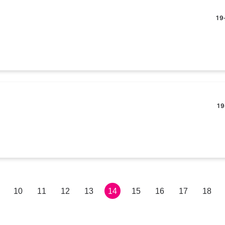
19
19
Pagina
10
Pagina
11
Pagina
12
Pagina
13
Huidige
14
Pagina
15
Pagina
16
Pagina
17
Pagin
18
pagina