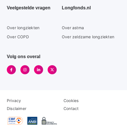
Veelgestelde vragen
Longfonds.nl
Secundaire
Over longziekten
Over astma
footer
Over COPD
Over zeldzame longziekten
menu
Volg ons overal
Disclaimer
Logo
Privacy
Cookies
menu
menu
Disclaimer
Contact