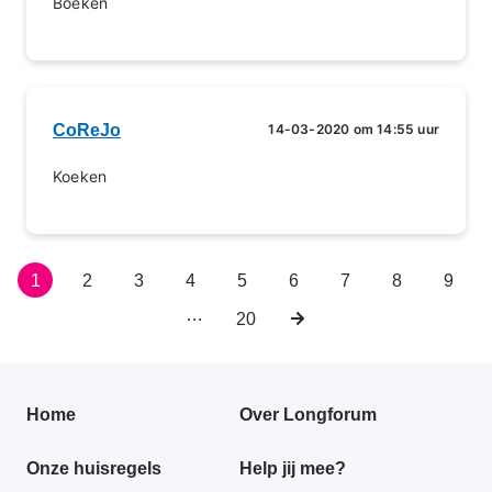
Boeken
CoReJo
14-03-2020 om 14:55 uur
Koeken
Huidige
1
Pagina
2
Pagina
3
Pagina
4
Pagina
5
Pagina
6
Pagina
7
Pagina
8
Pagin
9
Paginering
pagina
…
Laatste
20
Volgende
pagina
pagina
Primair
Home
Over Longforum
footer
Onze huisregels
Help jij mee?
menu