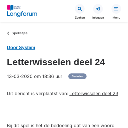
Overslaan
en
Zoeken
Inloggen
Menu
naar
de
Kruimelpad
Spelletjes
inhoud
gaan
Door System
Letterwisselen deel 24
13-03-2020 om 18:36 uur
Gesloten
Dit bericht is verplaatst van:
Letterwisselen deel 23
Bij dit spel is het de bedoeling dat van een woord