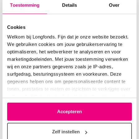
Toestemming
Details
Over
Astrid36
14-03-2020 om 07:40 uur
Cookies
Kuizen
Welkom bij Longfonds. Fijn dat je onze website bezoekt.
We gebruiken cookies om jouw gebruikerservaring te
optimaliseren, het webverkeer te analyseren en voor
marketingdoeleinden. Met jouw toestemming verwerken
wij en onze partners gegevens zoals je IP-adres,
Anna50
14-03-2020 om 08:38 uur
surfgedrag, besturingssysteem en voorkeuren. Deze
Luizen
gegevens helpen ons om gepersonaliseerde content te
tonen, prestaties te meten en inzichten te verkrijgen over
onze websitebezoekers. Je kunt je toestemming op elk
moment wijzigen of intrekken via het cookie-icoontje
linksonder elke pagina. De lijst met partners is te vinden
Accepteren
Door1
14-03-2020 om 09:15 uur
in het tabblad “details”.
Zeilen
Zelf instellen