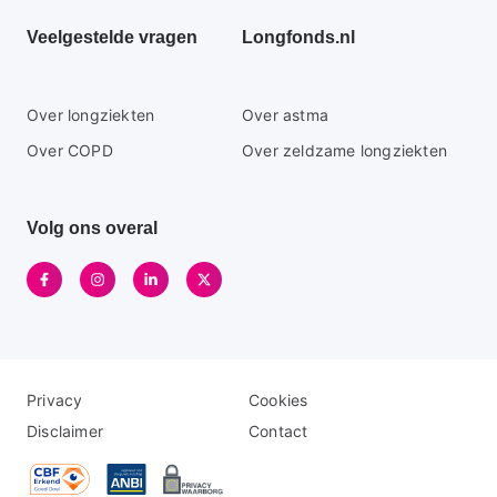
Veelgestelde vragen
Longfonds.nl
Secundaire
Over longziekten
Over astma
footer
Over COPD
Over zeldzame longziekten
menu
Volg ons overal
Disclaimer
Logo
Privacy
Cookies
menu
menu
Disclaimer
Contact