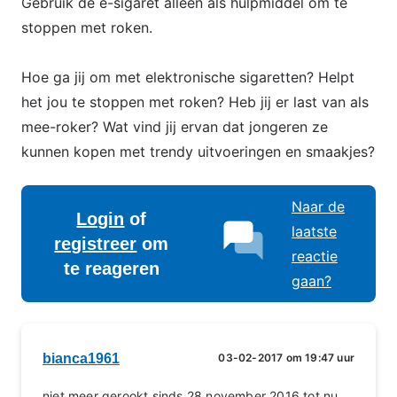
Gebruik de e-sigaret alleen als hulpmiddel om te
stoppen met roken.
Hoe ga jij om met elektronische sigaretten? Helpt
het jou te stoppen met roken? Heb jij er last van als
mee-roker? Wat vind jij ervan dat jongeren ze
kunnen kopen met trendy uitvoeringen en smaakjes?
Naar de
Login
of
laatste
registreer
om
reactie
te reageren
gaan?
bianca1961
03-02-2017 om 19:47 uur
niet meer gerookt sinds 28 november 2016 tot nu