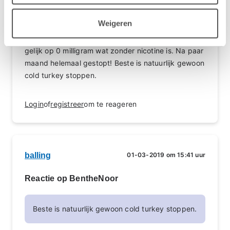
en zei hebben bij destijds de green line (zoiets)
aangeraden. Dit was biologisch waarbij geen
Weigeren
chemicaliën aan toegevoegd werden. Meen mij te
herinneren dat ik smaakloos heb gedampt en begon
gelijk op 0 milligram wat zonder nicotine is. Na paar
maand helemaal gestopt! Beste is natuurlijk gewoon
cold turkey stoppen.
Login
of
registreer
om te reageren
balling
01-03-2019 om 15:41 uur
Reactie op BentheNoor
Beste is natuurlijk gewoon cold turkey stoppen.