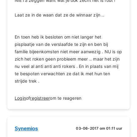
NIETS zeggen want wat je ook zecht het is fout !
Laat ze in de waan dat ze de winnaar zijn ..
En toen heb ik besloten om niet langer het
pisplaatje van de verslaafde te zijn en ben bij
familie bijeenkomsten niet meer aanwezig . NU is op
zich het roken geen probleem meer .. maar het zijn
nu veel al anti anti anti rokers . En in plaats van mij
te bespoten verwachten ze dat ik met hun ten
strijde trek .
Login
of
registreer
om te reageren
Synemios
03-06-2017 om 01:11 uur