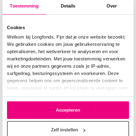
Het duurt iets langer maar inmiddels heb ik 5
Toestemming
Details
Over
maanden geen aansteker meer in handen gehad.
Heb geen last gehad van afkickverschijnselen zoals
Cookies
bij vorige pogingen.
Welkom bij Longfonds. Fijn dat je onze website bezoekt.
We gebruiken cookies om jouw gebruikerservaring te
Ben ervan overtuigd dat dit een succesvolle poging
optimaliseren, het webverkeer te analyseren en voor
is omdat ik beloont wordt doordat ik er zoveel voor
marketingdoeleinden. Met jouw toestemming verwerken
terug krijg.
wij en onze partners gegevens zoals je IP-adres,
surfgedrag, besturingssysteem en voorkeuren. Deze
Login
of
registreer
om te reageren
gegevens helpen ons om gepersonaliseerde content te
tonen, prestaties te meten en inzichten te verkrijgen over
onze websitebezoekers. Je kunt je toestemming op elk
moment wijzigen of intrekken via het cookie-icoontje
BentheNoor
01-03-2019 om 14:41 uur
linksonder elke pagina. De lijst met partners is te vinden
Accepteren
in het tabblad “details”.
Dit geldt voor mij ook Linda, via een vriend in
contact gekomen met mensen van
https://roken.nl
Zelf instellen