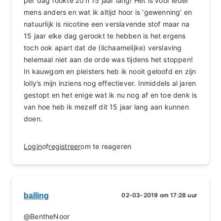
per dag rookte zo’n 15 jaar lang! Het is voor ieder
mens anders en wat ik altijd hoor is ‘gewenning’ en
natuurlijk is nicotine een verslavende stof maar na
15 jaar elke dag gerookt te hebben is het ergens
toch ook apart dat de (lichaamelijke) verslaving
helemaal niet aan de orde was tijdens het stoppen!
In kauwgom en pleisters heb ik nooit geloofd en zijn
lolly’s mijn inziens nog effectiever. Inmiddels al jaren
gestopt en het enige wat ik nu nog af en toe denk is
van hoe heb ik mezelf dit 15 jaar lang aan kunnen
doen.
Login
of
registreer
om te reageren
balling
02-03-2019 om 17:28 uur
@BentheNoor