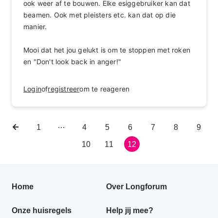
ook weer af te bouwen. Elke esiggebruiker kan dat
beamen. Ook met pleisters etc. kan dat op die
manier.
Mooi dat het jou gelukt is om te stoppen met roken
en "Don't look back in anger!"
Login
of
registreer
om te reageren
…
Vorige
Eerste
1
Pagina
4
Pagina
5
Pagina
6
Pagina
7
Pagina
8
Pagin
9
Paginering
pagina
pagina
Pagina
10
Pagina
11
Huidige
12
pagina
Primair
Home
Over Longforum
footer
Onze huisregels
Help jij mee?
menu