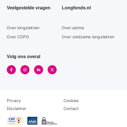
Veelgestelde vragen
Longfonds.nl
Secundaire
Over longziekten
Over astma
footer
Over COPD
Over zeldzame longziekten
menu
Volg ons overal
Disclaimer
Logo
Privacy
Cookies
menu
menu
Disclaimer
Contact