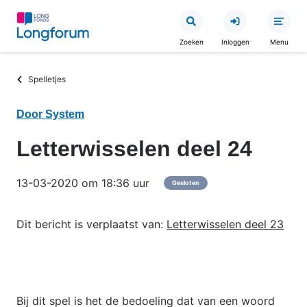
Overslaan
en
Zoeken
Inloggen
Menu
naar
de
Kruimelpad
Spelletjes
inhoud
gaan
Door System
Letterwisselen deel 24
13-03-2020 om 18:36 uur
Gesloten
Dit bericht is verplaatst van:
Letterwisselen deel 23
Bij dit spel is het de bedoeling dat van een woord