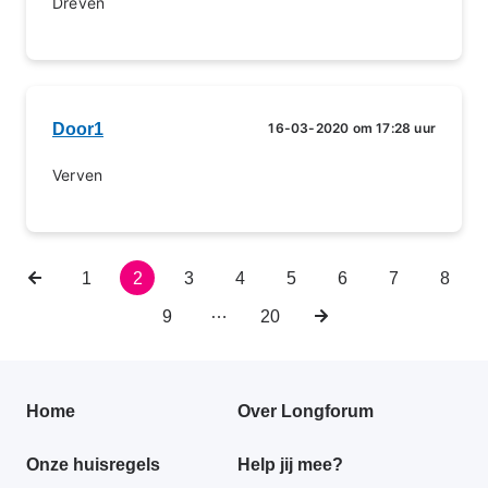
Dreven
Door1
16-03-2020 om 17:28 uur
Verven
Vorige
Pagina
1
Huidige
2
Pagina
3
Pagina
4
Pagina
5
Pagina
6
Pagina
7
Pagin
8
Paginering
pagina
pagina
…
Pagina
9
Laatste
20
Volgende
pagina
pagina
Primair
Home
Over Longforum
footer
Onze huisregels
Help jij mee?
menu