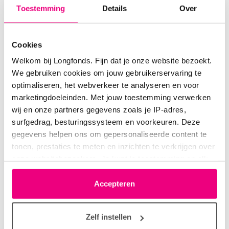
Toestemming
Details
Over
Door1
15-03-2020 om 09:44 uur
Cookies
Breien
Welkom bij Longfonds. Fijn dat je onze website bezoekt.
We gebruiken cookies om jouw gebruikerservaring te
optimaliseren, het webverkeer te analyseren en voor
marketingdoeleinden. Met jouw toestemming verwerken
wij en onze partners gegevens zoals je IP-adres,
Anna50
15-03-2020 om 11:31 uur
surfgedrag, besturingssysteem en voorkeuren. Deze
Breken
gegevens helpen ons om gepersonaliseerde content te
tonen, prestaties te meten en inzichten te verkrijgen over
onze websitebezoekers. Je kunt je toestemming op elk
moment wijzigen of intrekken via het cookie-icoontje
linksonder elke pagina. De lijst met partners is te vinden
Accepteren
rahimns
15-03-2020 om 19:46 uur
in het tabblad “details”.
Bekend
Zelf instellen