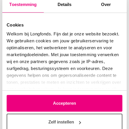
Toestemming
Details
Over
goudvisje
06-04-2020 om 09:51 uur
Cookies
Graven
Welkom bij Longfonds. Fijn dat je onze website bezoekt.
We gebruiken cookies om jouw gebruikerservaring te
optimaliseren, het webverkeer te analyseren en voor
marketingdoeleinden. Met jouw toestemming verwerken
wij en onze partners gegevens zoals je IP-adres,
Pioenroos
06-04-2020 om 10:09 uur
surfgedrag, besturingssysteem en voorkeuren. Deze
Gaarne
gegevens helpen ons om gepersonaliseerde content te
tonen, prestaties te meten en inzichten te verkrijgen over
onze websitebezoekers. Je kunt je toestemming op elk
moment wijzigen of intrekken via het cookie-icoontje
linksonder elke pagina. De lijst met partners is te vinden
Accepteren
Anna50
06-04-2020 om 11:25 uur
in het tabblad “details”.
Garens
Zelf instellen