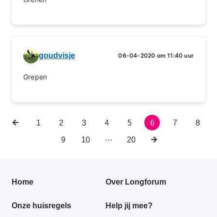
goudvisje
06-04-2020 om 11:40 uur
Grepen
Vorige
Eerste
1
Pagina
2
Pagina
3
Pagina
4
Pagina
5
Huidige
6
Pagina
7
Pagin
8
Paginering
pagina
pagina
pagina
…
Pagina
9
Pagina
10
Laatste
20
Volgende
pagina
pagina
Primair
Home
Over Longforum
footer
Onze huisregels
Help jij mee?
menu