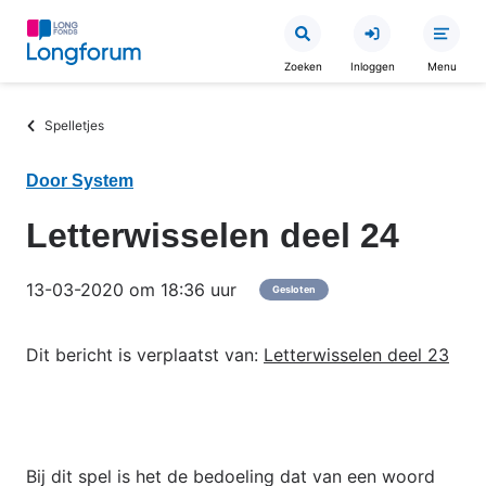
Overslaan
en
Zoeken
Inloggen
Menu
naar
de
Kruimelpad
Spelletjes
inhoud
gaan
Door System
Letterwisselen deel 24
13-03-2020 om 18:36 uur
Gesloten
Dit bericht is verplaatst van:
Letterwisselen deel 23
Bij dit spel is het de bedoeling dat van een woord