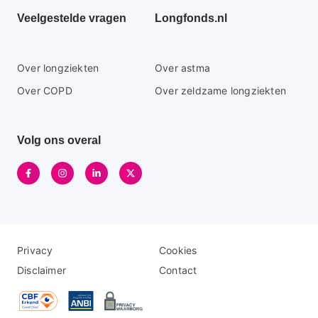
Veelgestelde vragen
Longfonds.nl
Secundaire
Over longziekten
Over astma
footer
Over COPD
Over zeldzame longziekten
menu
Volg ons overal
Disclaimer
Logo
Privacy
Cookies
menu
menu
Disclaimer
Contact