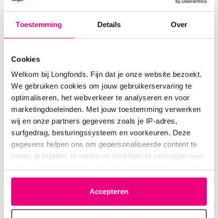
Toestemming
Details
Over
Door1
03-04-2020 om 11:13 uur
Kabels
Cookies
Welkom bij Longfonds. Fijn dat je onze website bezoekt.
We gebruiken cookies om jouw gebruikerservaring te
optimaliseren, het webverkeer te analyseren en voor
Astrid36
03-04-2020 om 12:58 uur
marketingdoeleinden. Met jouw toestemming verwerken
wij en onze partners gegevens zoals je IP-adres,
Kavels
surfgedrag, besturingssysteem en voorkeuren. Deze
gegevens helpen ons om gepersonaliseerde content te
tonen, prestaties te meten en inzichten te verkrijgen over
onze websitebezoekers. Je kunt je toestemming op elk
moment wijzigen of intrekken via het cookie-icoontje
Pioenroos
03-04-2020 om 13:02 uur
linksonder elke pagina. De lijst met partners is te vinden
Accepteren
in het tabblad “details”.
kalven