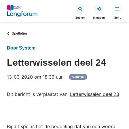
Overslaan
en
Zoeken
Inloggen
Menu
naar
de
Kruimelpad
Spelletjes
inhoud
gaan
Door System
Letterwisselen deel 24
13-03-2020 om 18:36 uur
Gesloten
Dit bericht is verplaatst van:
Letterwisselen deel 23
Bij dit spel is het de bedoeling dat van een woord