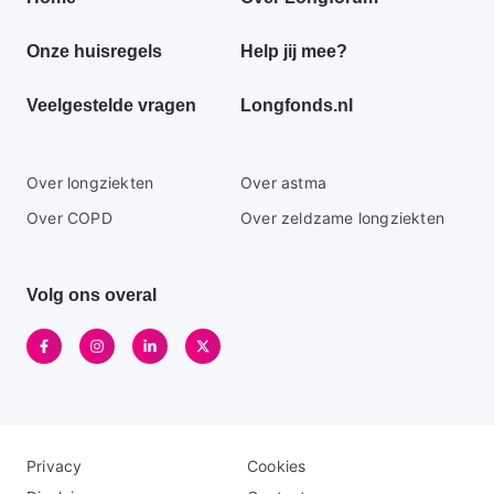
footer
Onze huisregels
Help jij mee?
menu
Veelgestelde vragen
Longfonds.nl
Secundaire
Over longziekten
Over astma
footer
Over COPD
Over zeldzame longziekten
menu
Volg ons overal
Disclaimer
Logo
Privacy
Cookies