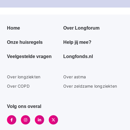
Primair
Home
Over Longforum
footer
Onze huisregels
Help jij mee?
menu
Veelgestelde vragen
Longfonds.nl
Secundaire
Over longziekten
Over astma
footer
Over COPD
Over zeldzame longziekten
menu
Volg ons overal