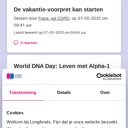
De vakantie-voorpret kan starten
Gestart door
Frans -ed COPD-
op 07-05-2025 om
09:41 uur
Laatst bewerkt op 07-05-2025 om 09:44 uur
3 reacties
World DNA Day: Leven met Alpha-1
(AATD)
Gestart door
Gert Otter
op 25-04-2025 om 07:51 uur
Laatst bewerkt op 25-04-2025 om 10:02 uur
Toestemming
Details
Over
Nog geen reacties
Cookies
Welkom bij Longfonds. Fijn dat je onze website bezoekt.
Energie verdeling