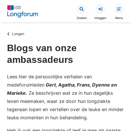
Overslaan
en
Zoeken
Inloggen
Menu
naar
de
Kruimelpad
Longen
inhoud
gaan
Blogs van onze
ambassadeurs
Lees hier de persoonlijke verhalen van
medeforumleden
Gert, Agatha, Frans, Dyenne en
Marieke.
Ze beschrijven wat ze in hun dagelijks
leven meemaken, waar ze door hun longziekte
tegenaan lopen en vertellen over de leuke en minder
leuke momenten in hun behandeling.
Heb jij ook een longziekte of leef je mee als naaste