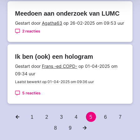
Meedoen aan onderzoek van LUMC
Gestart door
Agatha63
op 26-02-2025 om 09:53 uur
2 reacties
Ik ben (ook) een hologram
Gestart door
Frans -ed COPD-
op 01-04-2025 om
09:34 uur
Laatst bewerkt op 01-04-2025 om 09:36 uur
5 reacties
Vorige
Pagina
1
Pagina
2
Pagina
3
Pagina
4
Huidige
5
Pagina
6
Pagina
7
Paginering
pagina
pagina
Pagina
8
Pagina
9
Volgende
pagina