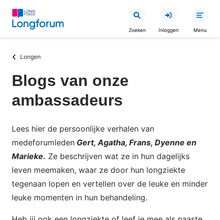
Overslaan
en
Zoeken
Inloggen
Menu
naar
de
Kruimelpad
Longen
inhoud
gaan
Blogs van onze
ambassadeurs
Lees hier de persoonlijke verhalen van
medeforumleden
Gert, Agatha, Frans, Dyenne en
Marieke.
Ze beschrijven wat ze in hun dagelijks
leven meemaken, waar ze door hun longziekte
tegenaan lopen en vertellen over de leuke en minder
leuke momenten in hun behandeling.
Heb jij ook een longziekte of leef je mee als naaste