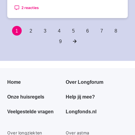
2 reacties
Huidige
1
Pagina
2
Pagina
3
Pagina
4
Pagina
5
Pagina
6
Pagina
7
Pagina
8
Paginering
pagina
Pagina
9
Volgende
pagina
Primair
Home
Over Longforum
footer
Onze huisregels
Help jij mee?
menu
Veelgestelde vragen
Longfonds.nl
Secundaire
Over longziekten
Over astma