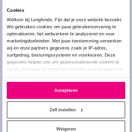
Gestart door
Gert Otter
op 07-06-2026 om 09:33 uur
Cookies
Laatst bewerkt op 07-06-2026 om 09:38 uur
Welkom bij Longfonds. Fijn dat je onze website bezoekt.
4 reacties
We gebruiken cookies om jouw gebruikerservaring te
optimaliseren, het webverkeer te analyseren en voor
marketingdoeleinden. Met jouw toestemming verwerken
Over Nijntje, hoe saai het leven kan
wij en onze partners gegevens zoals je IP-adres,
zijn en een zorgverzekeraar (de 2e
surfgedrag, besturingssysteem en voorkeuren. Deze
gegevens helpen ons om gepersonaliseerde content te
letter is een G)
tonen, prestaties te meten en inzichten te verkrijgen over
Gestart door
Frans -ed COPD-
op 19-05-2026 om
onze websitebezoekers. Je kunt je toestemming op elk
14:53 uur
moment wijzigen of intrekken via het cookie-icoontje
Laatst bewerkt op 19-05-2026 om 15:02 uur
linksonder elke pagina. De lijst met partners is te vinden
Accepteren
in het tabblad “details”.
2 reacties
Zelf instellen
Terug naar de huisarts.....
Weigeren
Gestart door
Agatha63
op 19-05-2026 om 11:01 uur